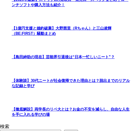
ンチソフトや購入方法も紹介！
【1億円支援と婚約破棄】大野茜里（Rちゃん）と三山凌輝
（BE:FIRST）騒動まとめ
【島田紳助の現在】芸能界引退後は“日本一忙しいニート”？
【体験談】30代ニートが社会復帰できた理由とは？脱出までのリアル
な記録と学び
【徹底解説】両学長のリベ大とは？お金の不安を減らし、自由な人生
を手に入れる学びの場
検索