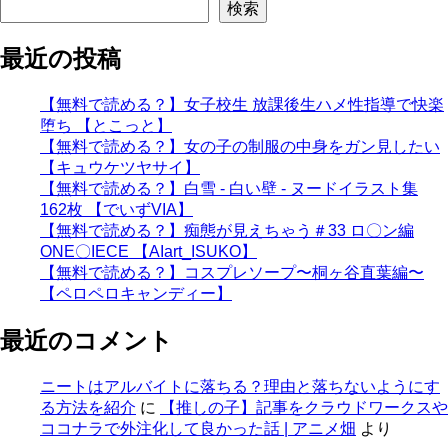
検索
最近の投稿
【無料で読める？】女子校生 放課後生ハメ性指導で快楽
堕ち 【とこっと】
【無料で読める？】女の子の制服の中身をガン見したい
【キュウケツヤサイ】
【無料で読める？】白雪 - 白い壁 - ヌードイラスト集
162枚 【でいずVIA】
【無料で読める？】痴態が見えちゃう＃33 ロ〇ン編
ONE〇IECE 【AIart_ISUKO】
【無料で読める？】コスプレソープ〜桐ヶ谷直葉編〜
【ペロペロキャンディー】
最近のコメント
ニートはアルバイトに落ちる？理由と落ちないようにす
る方法を紹介
に
【推しの子】記事をクラウドワークスや
ココナラで外注化して良かった話 | アニメ畑
より