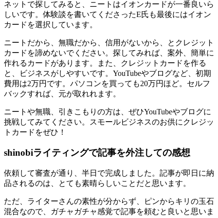
ネットで探してみると、ニートはイオンカードが一番良いら
しいです。体験談を書いてくださったE氏も最後にはイオン
カードを選択しています。
ニートだから、無職だから、信用がないから、とクレジット
カードを諦めないでください。探してみれば、案外、簡単に
作れるカードがあります。また、クレジットカードを作る
と、ビジネスがしやすいです。YouTubeやブログなど、初期
費用は2万円です。パソコンを買っても20万円ほど。セルフ
バックすれば、元が取れれます。
ニートや無職、引きこもりの方は、ぜひYouTubeやブログに
挑戦してみてください。
スモールビジネスのお供にクレジッ
トカードをぜひ！
shinobiライティングで記事を外注しての感想
依頼して審査が通り、半日で完成しました。記事が即日に納
品されるのは、とても素晴らしいことだと思います。
ただ、ライターさんの素性が分からず、ピンからキリの玉石
混合なので、
ガチャガチャ感覚で記事を頼むと良いと思いま