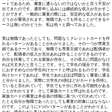
ートであるため、審査に通らないのではないかと言う不安が
出てきたのです。通常申し込みには継続的な収入が欠かすこ
とができず、一般的に審査の際には、安定的な収入があるか
どうかが重視されます。無職であっても作ることができるケ
ースは無いのかどうか、私は色々と調べてみました。
実は無職であったとしても、問題なくクレジットカードを作
れるパターンがあることがわかりました。
その一つが
専業主
婦であるケース
であり、無職でも専業主婦であれば配偶者が
いて、配偶者の収入が充分あれば作ることができるのです。
自分を扶養してくれる家族が存在し、その収入に問題がなけ
れば大丈夫だと言うことです。そして
学生の場合
です。学生
におすすめなのが学生向けカードと呼ばれるものです。学生
向けカードであれば、学生であればほぼ問題なく審査に通る
と分かりました。実際に大学生の6割ほどがカードを所持し
ていると言われていて、学生でも十分に作れる可能性がある
ことがわかります。そして
家族カード
と呼ばれるものです。
家族カードの審査は本会員の情報に基づいて行われていて、
たとえ自分が無職であったとしても審査の対象にはならない
のです。このように3つのパターンがあることがわかりまし
たが、残念ながら私はその3つに当てはまってはいなかった