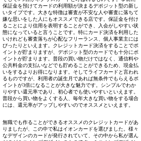
保証金を預けてカードの利用額が決まるデポジット型の新し
いタイプです。大きな特徴は審査が不安な人や審査に落ちて
嫌な思いをした人にもオススメできる店です。保証金を付け
ることにより信用を表明することができ、入会がしやすい状
態になっていると言うことです。特にカード決済を利用した
いけれども審査落ちが心配なフリーランス、個人事業主には
ぴったりといえます。クレジットカード決済をすることでポ
イントが貯まりますが、デポジット型のカードでも十分にポ
イントが貯まります。普段の買い物だけではなく、通信料や
公共料金の支払いなどでも貯めることができるため、現金払
いをするよりお得になります。そしてライフカードと言われ
るものですが、利用者の誕生月であれば無条件でもらえるポ
イントが3倍になることが大きな魅力です。シンプルでわか
りやすい還元率であり、初心者でも使いやすいといえます。
普段から買い物をよくする人、毎年大きな買い物をする場合
には、還元率がアップしやすいのでオススメといえます。
無職でも作ることができるオススメのクレジットカードがあ
りましたが、この中で
私はイオンカードを選びました。
様々
なデザインのカードが発行されていて、その中から私が選ん