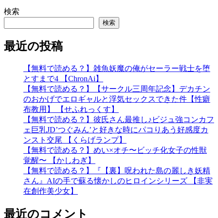
検索
検索
最近の投稿
【無料で読める？】雑魚妖魔の俺がセーラー戦士を堕
とすまで4 【ChronAi】
【無料で読める？】【サークル三周年記念】デカチン
のおかげでエロギャルと浮気セックスできた件【性癖
布教用】 【せふれっくす】
【無料で読める？】彼氏さん最推し♪ビジュ強コンカフ
ェ巨乳JD’つぐみん’と好きな時にパコりあう好感度カ
ンスト交尾 【くらげランプ】
【無料で読める？】めい×オチ〜ビッチ化女子の性獣
覚醒〜 【かしわぎ】
【無料で読める？】『【裏】呪われた島の麗しき妖精
さん』AIの手で蘇る懐かしのヒロインシリーズ 【非実
在創作美少女】
最近のコメント