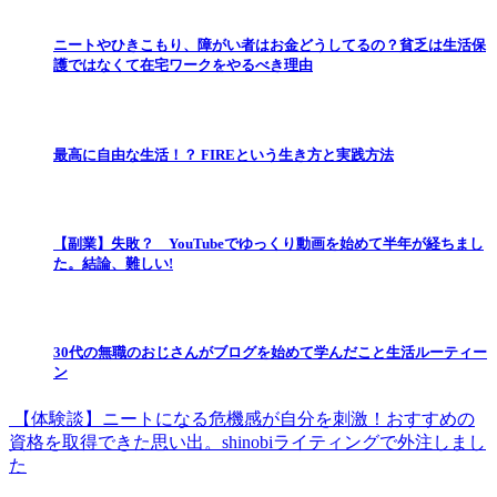
ニートやひきこもり、障がい者はお金どうしてるの？貧乏は生活保
護ではなくて在宅ワークをやるべき理由
最高に自由な生活！？ FIREという生き方と実践方法
【副業】失敗？ YouTubeでゆっくり動画を始めて半年が経ちまし
た。結論、難しい!
30代の無職のおじさんがブログを始めて学んだこと生活ルーティー
ン
【体験談】ニートになる危機感が自分を刺激！おすすめの
資格を取得できた思い出。shinobiライティングで外注しまし
た