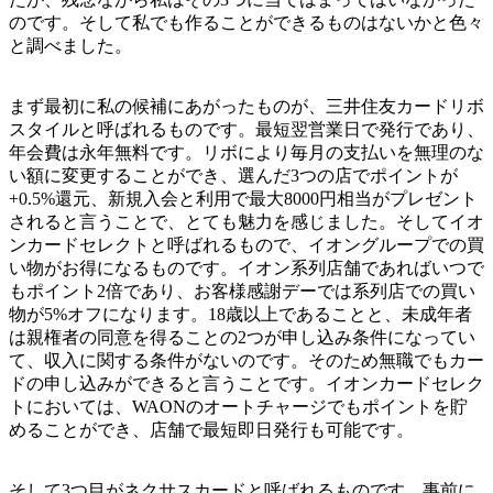
のです。そして私でも作ることができるものはないかと色々
と調べました。
まず最初に私の候補にあがったものが、
三井住友カードリボ
スタイル
と呼ばれるものです。最短翌営業日で発行であり、
年会費は永年無料です。リボにより毎月の支払いを無理のな
い額に変更することができ、選んだ3つの店でポイントが
+0.5%還元、新規入会と利用で最大8000円相当がプレゼント
されると言うことで、とても魅力を感じました。そして
イオ
ンカードセレクト
と呼ばれるもので、イオングループでの買
い物がお得になるものです。イオン系列店舗であればいつで
もポイント2倍であり、お客様感謝デーでは系列店での買い
物が5%オフになります。18歳以上であることと、未成年者
は親権者の同意を得ることの2つが申し込み条件になってい
て、収入に関する条件がないのです。そのため無職でもカー
ドの申し込みができると言うことです。イオンカードセレク
トにおいては、WAONのオートチャージでもポイントを貯
めることができ、店舗で最短即日発行も可能です。
そして3つ目が
ネクサスカード
と呼ばれるものです。事前に