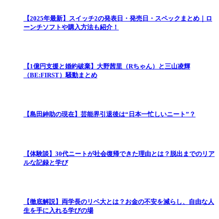
【2025年最新】スイッチ2の発表日・発売日・スペックまとめ｜ロ
ーンチソフトや購入方法も紹介！
【1億円支援と婚約破棄】大野茜里（Rちゃん）と三山凌輝
（BE:FIRST）騒動まとめ
【島田紳助の現在】芸能界引退後は“日本一忙しいニート”？
【体験談】30代ニートが社会復帰できた理由とは？脱出までのリア
ルな記録と学び
【徹底解説】両学長のリベ大とは？お金の不安を減らし、自由な人
生を手に入れる学びの場