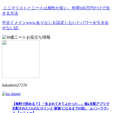
ミニマリストとニートは相性が良い。年間100万円だけで生
きる方法
中古ドメインwww.ありなしを設定しないとパワーを引き出
せない話
hakadoru27276
【無料で読める？】「生まれてきてよかった…」催●支配アプリで
支配された2人のヒロインと‘家族’になるまでの話。_ム○ン×ウラ○
ス 【ハニトー】