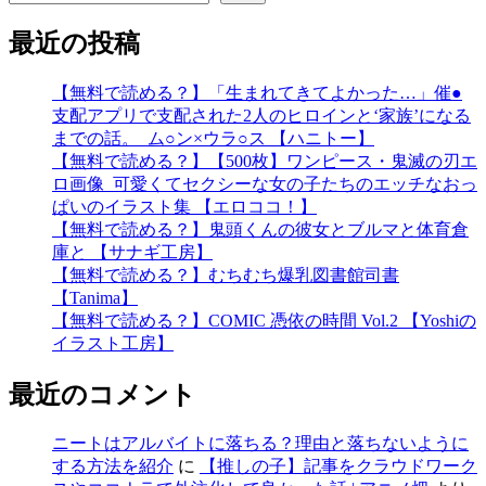
最近の投稿
【無料で読める？】「生まれてきてよかった…」催●
支配アプリで支配された2人のヒロインと‘家族’になる
までの話。_ム○ン×ウラ○ス 【ハニトー】
【無料で読める？】【500枚】ワンピース・鬼滅の刃エ
ロ画像_可愛くてセクシーな女の子たちのエッチなおっ
ぱいのイラスト集 【エロココ！】
【無料で読める？】鬼頭くんの彼女とブルマと体育倉
庫と 【サナギ工房】
【無料で読める？】むちむち爆乳図書館司書
【Tanima】
【無料で読める？】COMIC 憑依の時間 Vol.2 【Yoshiの
イラスト工房】
最近のコメント
ニートはアルバイトに落ちる？理由と落ちないように
する方法を紹介
に
【推しの子】記事をクラウドワーク