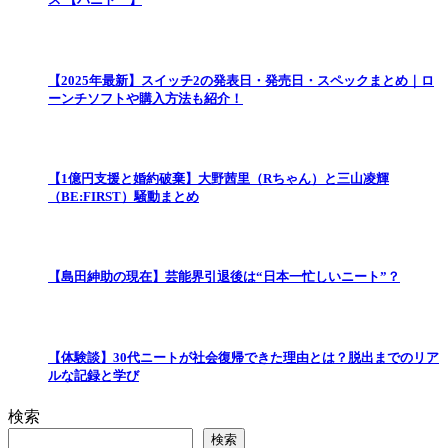
【2025年最新】スイッチ2の発表日・発売日・スペックまとめ｜ロ
ーンチソフトや購入方法も紹介！
【1億円支援と婚約破棄】大野茜里（Rちゃん）と三山凌輝
（BE:FIRST）騒動まとめ
【島田紳助の現在】芸能界引退後は“日本一忙しいニート”？
【体験談】30代ニートが社会復帰できた理由とは？脱出までのリア
ルな記録と学び
検索
検索