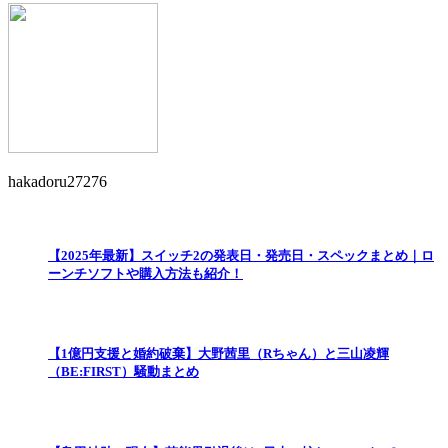
hakadoru27276
【2025年最新】スイッチ2の発表日・発売日・スペックまとめ｜ロ
ーンチソフトや購入方法も紹介！
【1億円支援と婚約破棄】大野茜里（Rちゃん）と三山凌輝
（BE:FIRST）騒動まとめ