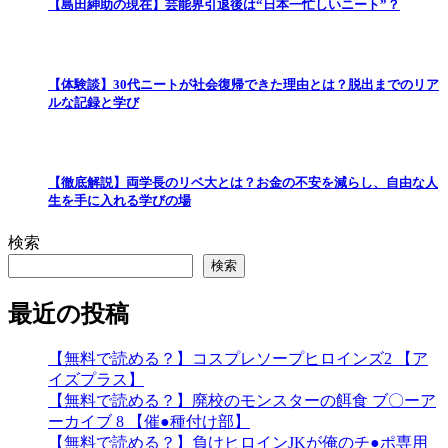
【島田紳助の現在】芸能界引退後は“日本一忙しいニート”？
【体験談】30代ニートが社会復帰できた理由とは？脱出までのリア
ルな記録と学び
【徹底解説】両学長のリベ大とは？お金の不安を減らし、自由な人
生を手に入れる学びの場
検索
検索
最近の投稿
【無料で読める？】コスプレソープヒロインズ2 【ア
イズプラス】
【無料で読める？】廃校のモンスターの餌食 ブ〇ーア
ーカイブ 8 【催●種付け部】
【無料で読める？】負けヒロインJKが俺のチ●ポ専用