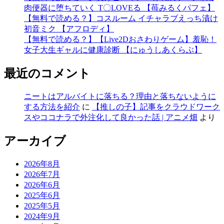
肉便器に堕ちていく T〇LOVEる 【苺みるくパフェ】
【無料で読める？】コスルーム イチャラブえっち漬け
初音ミク 【アフロディ】
【無料で読める？】【Live2Dおさわりゲーム】羞恥！
女子大生ギャルに健康診断 【にゅうしあくらぶ】
最近のコメント
ニートはアルバイトに落ちる？理由と落ちないように
する方法を紹介
に
【推しの子】記事をクラウドワーク
スやココナラで外注化して良かった話 | アニメ畑
より
アーカイブ
2026年8月
2026年7月
2026年6月
2025年6月
2025年5月
2024年9月