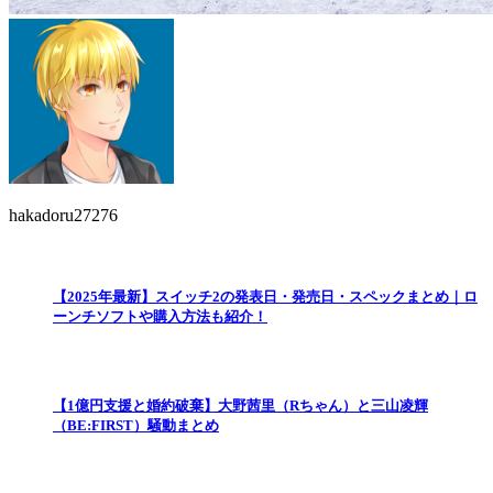
hakadoru27276
【2025年最新】スイッチ2の発表日・発売日・スペックまとめ｜ロ
ーンチソフトや購入方法も紹介！
【1億円支援と婚約破棄】大野茜里（Rちゃん）と三山凌輝
（BE:FIRST）騒動まとめ