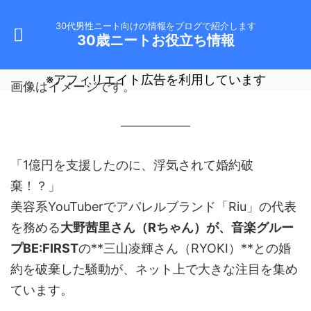
30代男性ニート向けの情報をブログで紹介します
30歳ニートお役立ち情報
※アフィリエイト広告を利用しています
画像はイメージです。
「1億円を支援したのに、浮気されて婚約破
棄！？」
美容系YouTuberでアパレルブランド「Riu」の代表
を務める
大野茜里さん（Rちゃん）が、音楽グルー
プBE:FIRST
の**三山凌輝さん（RYOKI）**との婚
約を破棄した騒動が、ネット上で大きな注目を集め
ています。