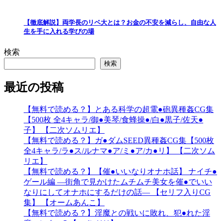
【徹底解説】両学長のリベ大とは？お金の不安を減らし、自由な人
生を手に入れる学びの場
検索
検索
最近の投稿
【無料で読める？】とある科学の超電●砲異種姦CG集
【500枚 全4キャラ/御●美琴/食蜂操●/白●黒子/佐天●
子】 【二次ソムリエ】
【無料で読める？】ガ●ダムSEED異種姦CG集【500枚
全4キャラ/ラ●ス/ルナマ●ア/ミ●ア/カ●リ】 【二次ソム
リエ】
【無料で読める？】【催●いいなりオナホ話】 ナイチ●
ゲール編 ―街角で見かけたムチムチ美女を催●でいい
なりにしてオナホにするだけの話― 【セリフ入りCG
集】 【オームあんこ】
【無料で読める？】淫魔との戦いに敗れ、犯●れた淫