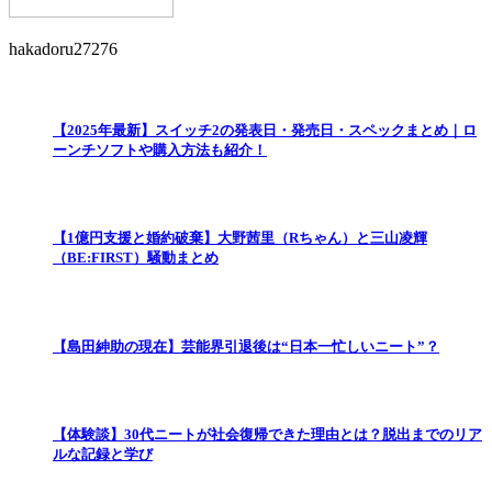
hakadoru27276
【2025年最新】スイッチ2の発表日・発売日・スペックまとめ｜ロ
ーンチソフトや購入方法も紹介！
【1億円支援と婚約破棄】大野茜里（Rちゃん）と三山凌輝
（BE:FIRST）騒動まとめ
【島田紳助の現在】芸能界引退後は“日本一忙しいニート”？
【体験談】30代ニートが社会復帰できた理由とは？脱出までのリア
ルな記録と学び