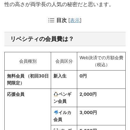
性の高さが両学長の人気の秘密だと思います。
目次
[
表示
]
リベシティの会員費は？
Web決済での月額会費
会員種別
会員区分
（税込）
無料会員
（初回30日
新入生
0円
間限定）
応援会員
ペンギ
2,000円
ン会員
イルカ
3,000円
会員