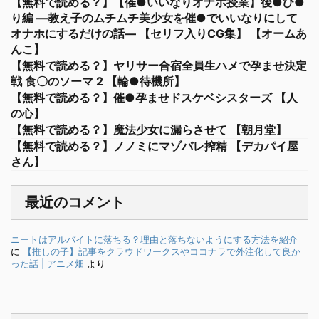
【無料で読める？】【催●いいなりオナホ授業】後●ひ●
り編 ―教え子のムチムチ美少女を催●でいいなりにして
オナホにするだけの話― 【セリフ入りCG集】 【オームあ
んこ】
【無料で読める？】ヤリサー合宿全員生ハメで孕ませ決定
戦 食〇のソーマ 2 【輪●待機所】
【無料で読める？】催●孕ませドスケベシスターズ 【人
の心】
【無料で読める？】魔法少女に漏らさせて 【朝月堂】
【無料で読める？】ノノミにマゾバレ搾精 【デカパイ屋
さん】
最近のコメント
ニートはアルバイトに落ちる？理由と落ちないようにする方法を紹介
に
【推しの子】記事をクラウドワークスやココナラで外注化して良か
った話 | アニメ畑
より