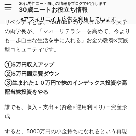
30代男性ニート向けの情報をブログで紹介します
30歳ニートお役立ち情報
※アフィリエイト広告を利用しています
リベシティとは、YouTuberのリベラルアーツ大学
の両学長が、「マネーリテラシーを高めて、今より
も一歩自由な生活を手に入れる」お金の教養×実践
型コミュニティです。
①5万円収入アップ
②5万円固定費ダウン
③生まれた１０万円で株のインデックス投資や高
配当株投資をやる
誰でも、収入－支出＋(資産×運用利回り)＝資産形
成
すると、5000万円の小金持ちになれるという再現