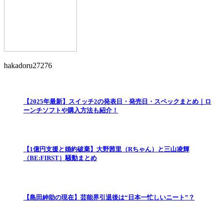
hakadoru27276
【2025年最新】スイッチ2の発表日・発売日・スペックまとめ｜ロ
ーンチソフトや購入方法も紹介！
【1億円支援と婚約破棄】大野茜里（Rちゃん）と三山凌輝
（BE:FIRST）騒動まとめ
【島田紳助の現在】芸能界引退後は“日本一忙しいニート”？