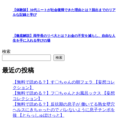
【体験談】30代ニートが社会復帰できた理由とは？脱出までのリア
ルな記録と学び
【徹底解説】両学長のリベ大とは？お金の不安を減らし、自由な人
生を手に入れる学びの場
検索
検索
最近の投稿
【無料で読める？】す〇ちゃんの朝フェラ 【妄想コレ
クション】
【無料で読める？】フ〇ちゃんとお風呂ックス 【妄想
コレクション】
【無料で読める？】反抗期の息子が 働いてる熟女壁穴
ヘルスにきちゃったので バレないように息子チンポを
抜 【とらっしゅぽけっと】